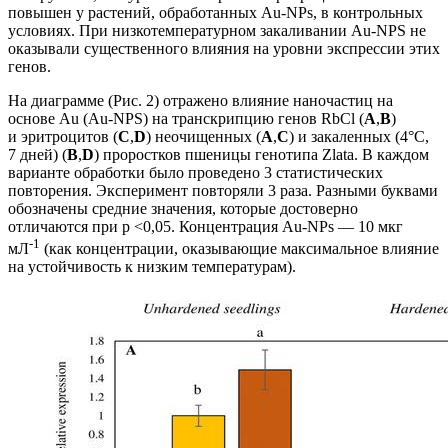
повышен у растений, обработанных Au-NPs, в контрольных
условиях. При низкотемпературном закаливании Au-NPS не
оказывали существенного влияния на уровни экспрессии этих
генов.
На диаграмме (Рис. 2) отражено влияние наночастиц на
основе Au (Au-NPS) на транскрипцию генов RbCl (
A
,
B
)
и эритроцитов (
C
,
D
) неочищенных (
A
,
C
) и закаленных (4°C,
7 дней) (
B
,
D
) проростков пшеницы генотипа Zlata. В каждом
варианте обработки было проведено 3 статистических
повторения. Эксперимент повторяли 3 раза. Разными буквами
обозначены средние значения, которые достоверно
отличаются при p <0,05. Концентрация Au-NPs — 10 мкг
-1
мЛ
(как концентрации, оказывающие максимальное влияние
на устойчивость к низким температурам).