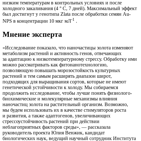
низким температурам в контрольных условиях и после
холодного закаливания (4 ° C, 7 дней). Максимальный эффект
был достигнут у генотипа Zlata после обработки семян Au-
-1
NPS в концентрации 10 мкг мЛ
.
Мнение эксперта
«Исследование показало, что наночастицы золота изменяют
метаболизм растений и активность генов, отвечающих
за адаптацию к низкотемпературному стрессу. Обработку ими
можно рассматривать как фитонанотехнологию,
позволяющую повышать морозостойкость культурных
растений и тем самым расширять диапазон широт,
подходящих для выращивания сортов, которые не имеют
генетической устойчивости к холоду. Мы собираемся
продолжить исследование, чтобы лучше понять физиолого-
биохимические и молекулярные механизмы влияния
наночастиц золота на растительный организм. Возможно,
мы будем использовать их в качестве стимуляторов роста
и развития, а также адаптогенов, увеличивающих
стрессоустойчивость растений при действии
неблагоприятных факторов среды», — рассказала
руководитель проекта Юлия Венжик, кандидат
биологических наук, ведущий научный сотрудник Института