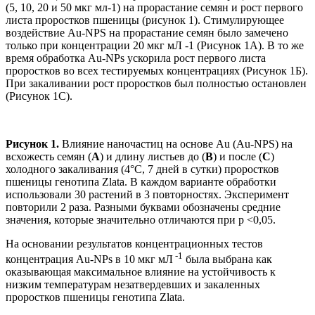
(5, 10, 20 и 50 мкг мл-1) на прорастание семян и рост первого
листа проростков пшеницы (рисунок 1). Стимулирующее
воздействие Au-NPS на прорастание семян было замечено
только при концентрации 20 мкг мЛ -1 (Рисунок 1А). В то же
время обработка Au-NPs ускорила рост первого листа
проростков во всех тестируемых концентрациях (Рисунок 1Б).
При закаливании рост проростков был полностью остановлен
(Рисунок 1С).
Рисунок 1.
Влияние наночастиц на основе Au (Au-NPS) на
всхожесть семян (
A
) и длину листьев до (
B
) и после (
C
)
холодного закаливания (4°C, 7 дней в сутки) проростков
пшеницы генотипа Zlata. В каждом варианте обработки
использовали 30 растений в 3 повторностях. Эксперимент
повторили 2 раза. Разными буквами обозначены средние
значения, которые значительно отличаются при p <0,05.
На основании результатов концентрационных тестов
-1
концентрация Au-NPs в 10 мкг мЛ
была выбрана как
оказывающая максимальное влияние на устойчивость к
низким температурам незатвердевших и закаленных
проростков пшеницы генотипа Zlata.