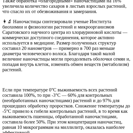
Также обработка «благородными» наночастицами на 16%
увеличила количество сахаров в листьях взрослых растений,
что спасло их от обезвоживания и замерзания.
👩‍🔬 Наночастицы синтезировали ученые Института
биохимии и физиологии растений и микроорганизмов
Саратовского научного центра из хлорауриновой кислоты —
коммерчески доступного соединения, которое активно
используется в медицине. Размер полученных структур
составил 20 нанометров — примерно в 700 раз меньше
диаметра человеческого волоса. Благодаря такой малой
величине наночастицы могли преодолевать оболочки семян и,
попадая внутрь клеток, изменять обмен веществ (метаболизм)
растений.
Если при температуре 0°С выживаемость всех растений
составила 100%, то при -3°С — 60% для контрольных
(необработанных наночастицами) растений и до 97% для
прошедших обработку проростков. Снижение температуры до
-5°С привело к гибели контрольных растений, в то время как
выживаемость пшеницы, обработанной наночастицами,
составила более 50%. При этом концентрация наночастиц,
равная 10 микрограммам на миллилитр, оказалась наиболее
эффективной.