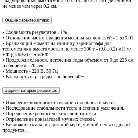
градуированная вместимостью от 135 до 225 см с делениями
не менее чем через 0,2 см.
Общие характеристики:
• Сходимость результатов ±1%
• Отношение частот вращения месильных лопастей - 1,5±0,01
• Вращающий момент на единицу харинографа для
тестомесилки вместимостью не менее 300 г - (9,8±0,2) мН·м/
ЕФ [(100±2) гс·см/ЕФ
• Продолжительность истечения воды объемом от 0 до 225 см
из бюретки - 20 сек
• Мощность - 220 В, 50 Гц
• Влажность окр. среды - не более 60%
Задачи, которые решаются:
• Измерение водопоглотительной способности муки.
• Исследование стабильности теста и степени умягчения.
• Определение реологических свойств теста.
• Определение показателей мучных смесей.
• Возможность анализа ржаной муки, яичной пены и других
продуктов.