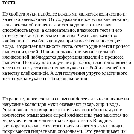
теста
Из свойств муки наиболее важными являются количество и
качество клейковины. От содержания и качества клейковины
в значительной степе­ни зависит водопоглотительная
способность муки, а следовательно, влаж­ность теста и его
структурно-механические свойства. Чем выше качество
клейковины, тем больше мука при замесе теста поглощает
воды. Возрас­тает влажность теста, отчего удлиняется процесс
выпечки изделий. При использовании муки с сильной
клейковиной наблюдается деформация из­делий в процессе
выпечки. Поэтому для получения рыхлого, пластично-­вязкого
теста используется пшеничная мука со слабой и средней по
каче­ству клейковиной. А для получения упруго-эластичного
теста нужна мука со слабой клейковиной.
Из рецептурного состава сырья наиболее сильное влияние на
набуха­ние коллоидов муки оказывают сахар, жир и вода.
Установлено, что водопоглотительная способность муки и
количество отмываемой сырой клейковины уменьшаются по
мере увеличения количе­ства сахара в тесте. В водном
растворе молекулы сахарозы притягивают молекулы воды,
покрываются гидратными оболочками. Это увеличивает их