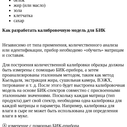
белок
жир (или масло)
зола
клетчатка
сахар
Как разработать калибровочную модель для БИК
Независимо от типа применения, количественного анализа
или идентификации, прибор необходимо «обучить» матрицам
и составам.
Для построения количественной калибровки образцы должны
быть измерены с помощью БИК-прибора, а затем
проанализированы эталонным методом, таким как метод
Кьельдаля, экстракция жира, сушильная камера, ВЭЖХ,
титрование и т. д. После этого будет выстроена калибровочная
модель на основе БИК-спектров совместно с присвоенными
эталонными значениями. Поскольку каждая матрица (тип
продукта) дает свой спектр, необходима одна калибровка для
каждой матрицы и параметра. Например, калибровка для
влаги в сыре не может быть использована для определения
влаги в муке.
Ⓐ измерение с помощью БИК-прибора