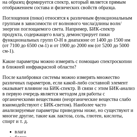
на образец формируется спектр, который является прямым
отображением состава и физических свойств образца.
Поглощения (пики) относятся к различным функциональным
группам в зависимости от волнового числа/длины волн/
энергии поглощаемого света. Например, БИК-спектр
продукта, содержащего влагу, демонстрирует пики
функциональных групп O-H в диапазоне от 1400 до 1500 нм
(от 7100 до 6500 см-1) и от 1900 до 2000 нм (от 5200 до 5000
см-1).
Какие параметры можно измерять с помощью спектроскопии
в ближней инфракрасной области?
После калибровки системы можно измерять множество
различных параметров, если какой-либо составной элемент
оказывает влияние на БИК-спектр. В связи с этим БИК-анализ
в первую очередь является методом для работы с
органическими веществами (неорганические вещества слабо
взаимодействуют с БИК-светом). Наиболее часто
анализируемые параметры приведены ниже, но существуют и
многие другие, такие как лактоза, соль, глютен, кислоты,
спирт и т. д.
влага