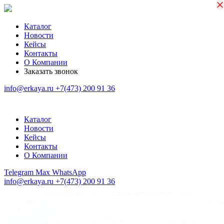
×
×
Каталог
Новости
Кейсы
Контакты
О Компании
Заказать звонок
info@erkaya.ru
+7(473) 200 91 36
Каталог
Новости
Кейсы
Контакты
О Компании
Telegram
Max
WhatsApp
info@erkaya.ru
+7(473) 200 91 36