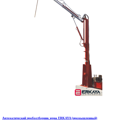
Автоматический пробоотборник зерна ERKAYA (промышленный)