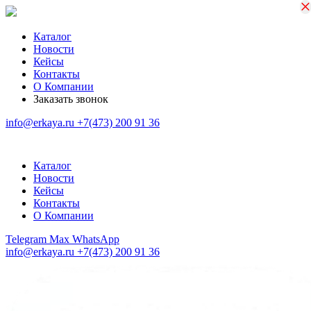
×
×
Каталог
Новости
Кейсы
Контакты
О Компании
Заказать звонок
info@erkaya.ru
+7(473) 200 91 36
Каталог
Новости
Кейсы
Контакты
О Компании
Telegram
Max
WhatsApp
info@erkaya.ru
+7(473) 200 91 36