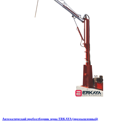
Автоматический пробоотборник зерна ERKAYA (промышленный)