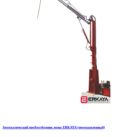
Автоматический пробоотборник зерна ERKAYA (промышленный)