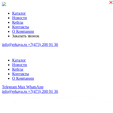
×
×
Каталог
Новости
Кейсы
Контакты
О Компании
Заказать звонок
info@erkaya.ru
+7(473) 200 91 36
Каталог
Новости
Кейсы
Контакты
О Компании
Telegram
Max
WhatsApp
info@erkaya.ru
+7(473) 200 91 36