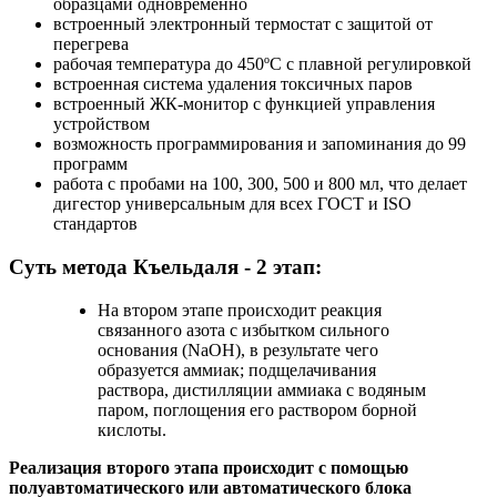
образцами одновременно
встроенный электронный термостат с защитой от
перегрева
рабочая температура до 450ºC с плавной регулировкой
встроенная система удаления токсичных паров
встроенный ЖК-монитор с функцией управления
устройством
возможность программирования и запоминания до 99
программ
работа с пробами на 100, 300, 500 и 800 мл, что делает
дигестор универсальным для всех ГОСТ и ISO
стандартов
Суть метода Къельдаля - 2 этап:
На втором этапе происходит реакция
связанного азота с избытком сильного
основания (NaOH), в результате чего
образуется аммиак; подщелачивания
раствора, дистилляции аммиака с водяным
паром, поглощения его раствором борной
кислоты.
Реализация второго этапа происходит с помощью
полуавтоматического или автоматического блока