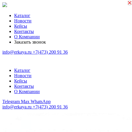
×
×
Каталог
Новости
Кейсы
Контакты
О Компании
Заказать звонок
info@erkaya.ru
+7(473) 200 91 36
Каталог
Новости
Кейсы
Контакты
О Компании
Telegram
Max
WhatsApp
info@erkaya.ru
+7(473) 200 91 36