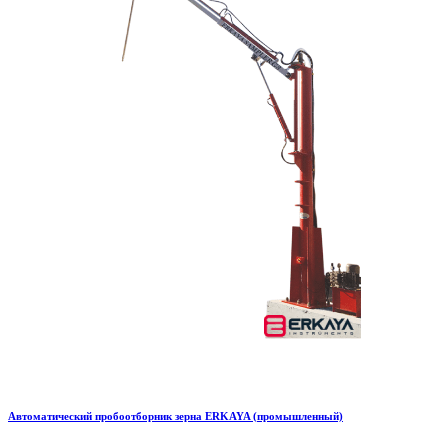
Автоматический пробоотборник зерна ERKAYA (промышленный)