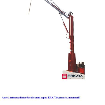
Автоматический пробоотборник зерна ERKAYA (промышленный)