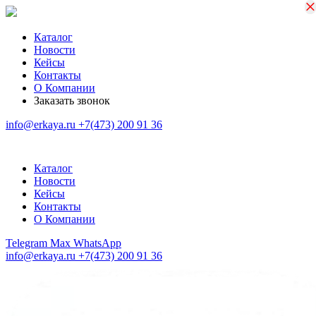
×
×
Каталог
Новости
Кейсы
Контакты
О Компании
Заказать звонок
info@erkaya.ru
+7(473) 200 91 36
Каталог
Новости
Кейсы
Контакты
О Компании
Telegram
Max
WhatsApp
info@erkaya.ru
+7(473) 200 91 36