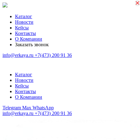
×
×
Каталог
Новости
Кейсы
Контакты
О Компании
Заказать звонок
info@erkaya.ru
+7(473) 200 91 36
Каталог
Новости
Кейсы
Контакты
О Компании
Telegram
Max
WhatsApp
info@erkaya.ru
+7(473) 200 91 36