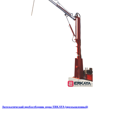
Автоматический пробоотборник зерна ERKAYA (промышленный)