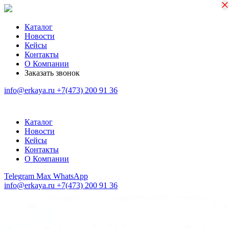
×
×
Каталог
Новости
Кейсы
Контакты
О Компании
Заказать звонок
info@erkaya.ru
+7(473) 200 91 36
Каталог
Новости
Кейсы
Контакты
О Компании
Telegram
Max
WhatsApp
info@erkaya.ru
+7(473) 200 91 36