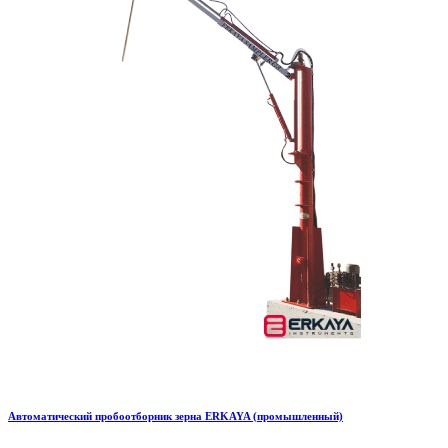
Автоматический пробоотборник зерна ERKAYA (промышленный)