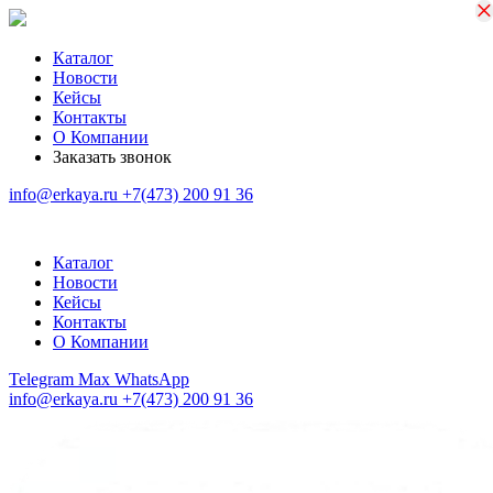
×
×
Каталог
Новости
Кейсы
Контакты
О Компании
Заказать звонок
info@erkaya.ru
+7(473) 200 91 36
Каталог
Новости
Кейсы
Контакты
О Компании
Telegram
Max
WhatsApp
info@erkaya.ru
+7(473) 200 91 36