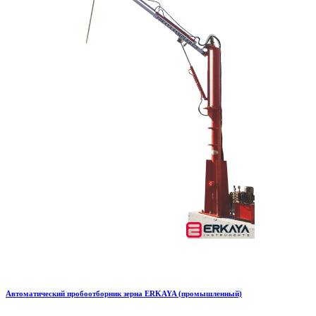
Автоматический пробоотборник зерна ERKAYA (промышленный)