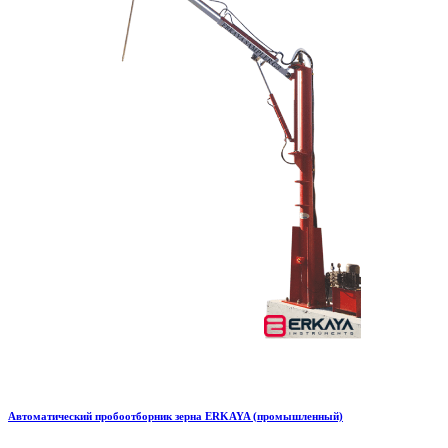
Автоматический пробоотборник зерна ERKAYA (промышленный)