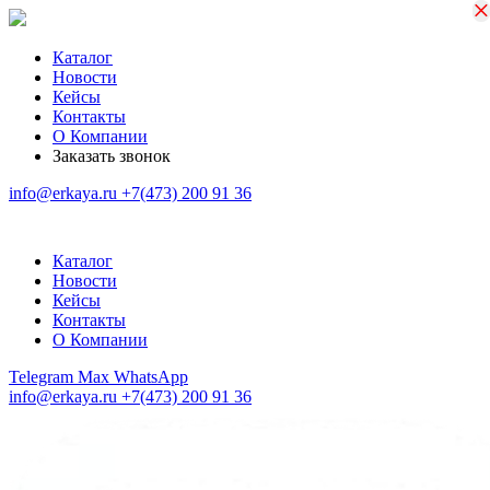
×
×
Каталог
Новости
Кейсы
Контакты
О Компании
Заказать звонок
info@erkaya.ru
+7(473) 200 91 36
Каталог
Новости
Кейсы
Контакты
О Компании
Telegram
Max
WhatsApp
info@erkaya.ru
+7(473) 200 91 36