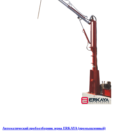
Автоматический пробоотборник зерна ERKAYA (промышленный)