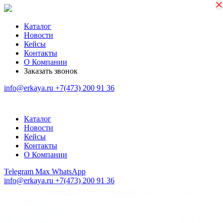
×
×
Каталог
Новости
Кейсы
Контакты
О Компании
Заказать звонок
info@erkaya.ru
+7(473) 200 91 36
Каталог
Новости
Кейсы
Контакты
О Компании
Telegram
Max
WhatsApp
info@erkaya.ru
+7(473) 200 91 36