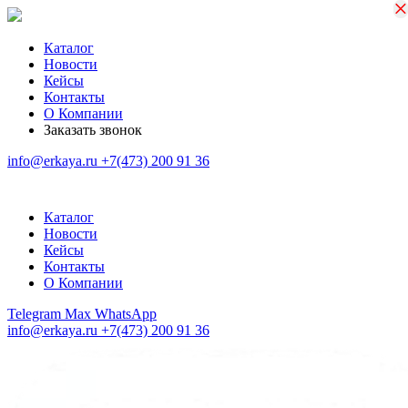
×
×
Каталог
Новости
Кейсы
Контакты
О Компании
Заказать звонок
info@erkaya.ru
+7(473) 200 91 36
Каталог
Новости
Кейсы
Контакты
О Компании
Telegram
Max
WhatsApp
info@erkaya.ru
+7(473) 200 91 36