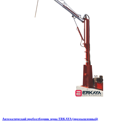
Автоматический пробоотборник зерна ERKAYA (промышленный)