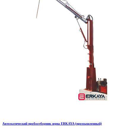
Автоматический пробоотборник зерна ERKAYA (промышленный)