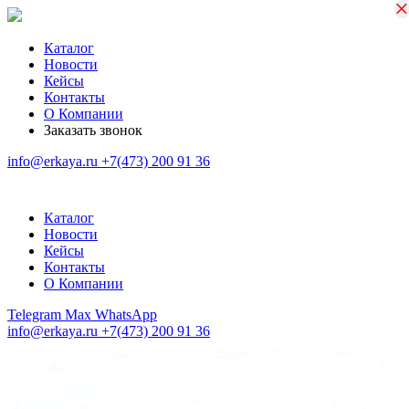
×
×
Каталог
Новости
Кейсы
Контакты
О Компании
Заказать звонок
info@erkaya.ru
+7(473) 200 91 36
Каталог
Новости
Кейсы
Контакты
О Компании
Telegram
Max
WhatsApp
info@erkaya.ru
+7(473) 200 91 36