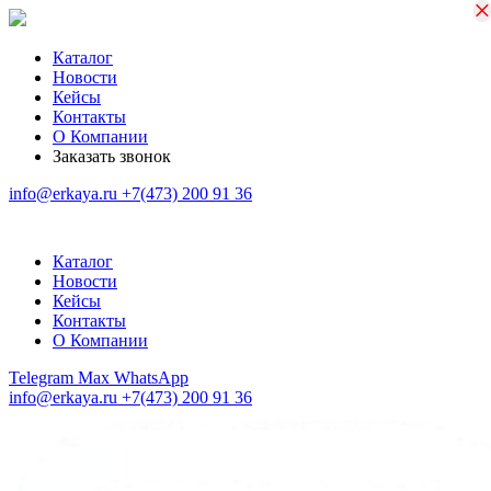
×
×
Каталог
Новости
Кейсы
Контакты
О Компании
Заказать звонок
info@erkaya.ru
+7(473) 200 91 36
Каталог
Новости
Кейсы
Контакты
О Компании
Telegram
Max
WhatsApp
info@erkaya.ru
+7(473) 200 91 36