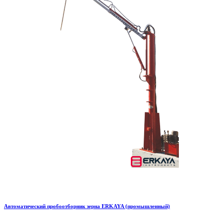
Автоматический пробоотборник зерна ERKAYA (промышленный)