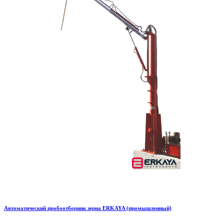
Автоматический пробоотборник зерна ERKAYA (промышленный)