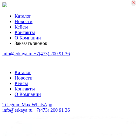
×
×
Каталог
Новости
Кейсы
Контакты
О Компании
Заказать звонок
info@erkaya.ru
+7(473) 200 91 36
Каталог
Новости
Кейсы
Контакты
О Компании
Telegram
Max
WhatsApp
info@erkaya.ru
+7(473) 200 91 36