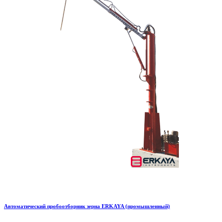
Автоматический пробоотборник зерна ERKAYA (промышленный)