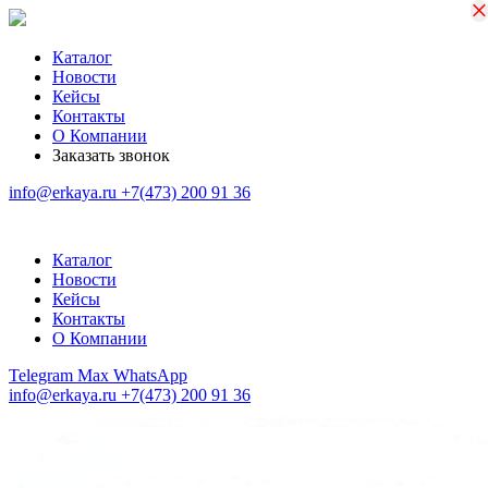
×
×
Каталог
Новости
Кейсы
Контакты
О Компании
Заказать звонок
info@erkaya.ru
+7(473) 200 91 36
Каталог
Новости
Кейсы
Контакты
О Компании
Telegram
Max
WhatsApp
info@erkaya.ru
+7(473) 200 91 36