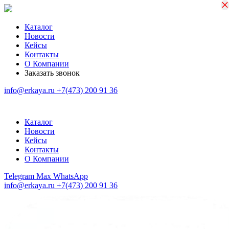
×
×
Каталог
Новости
Кейсы
Контакты
О Компании
Заказать звонок
info@erkaya.ru
+7(473) 200 91 36
Каталог
Новости
Кейсы
Контакты
О Компании
Telegram
Max
WhatsApp
info@erkaya.ru
+7(473) 200 91 36