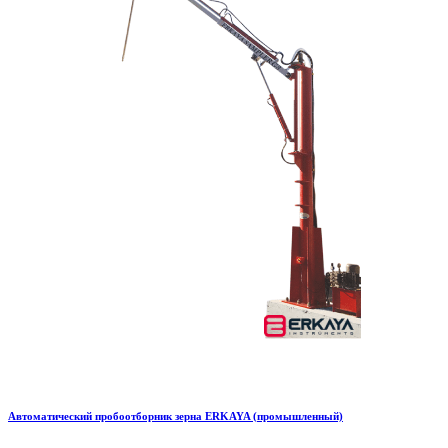
Автоматический пробоотборник зерна ERKAYA (промышленный)