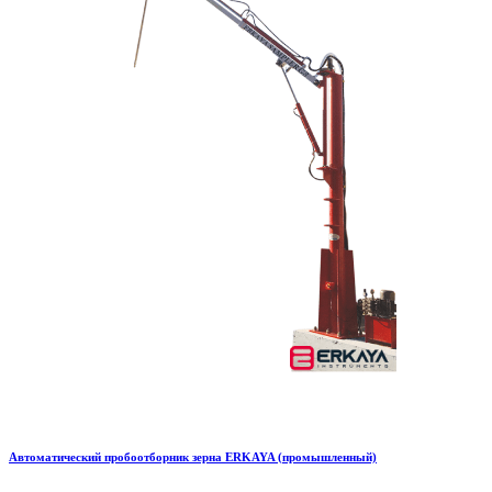
Автоматический пробоотборник зерна ERKAYA (промышленный)