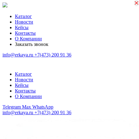
×
×
Каталог
Новости
Кейсы
Контакты
О Компании
Заказать звонок
info@erkaya.ru
+7(473) 200 91 36
Каталог
Новости
Кейсы
Контакты
О Компании
Telegram
Max
WhatsApp
info@erkaya.ru
+7(473) 200 91 36