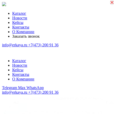
×
×
Каталог
Новости
Кейсы
Контакты
О Компании
Заказать звонок
info@erkaya.ru
+7(473) 200 91 36
Каталог
Новости
Кейсы
Контакты
О Компании
Telegram
Max
WhatsApp
info@erkaya.ru
+7(473) 200 91 36