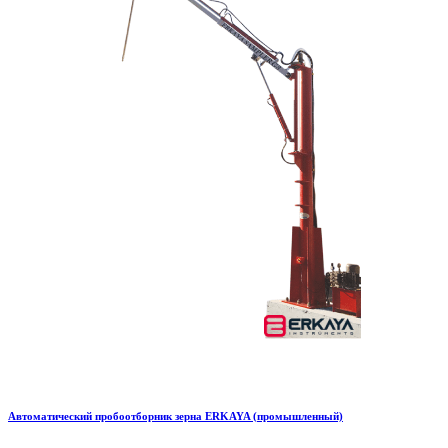
Автоматический пробоотборник зерна ERKAYA (промышленный)