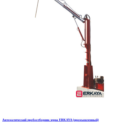
Автоматический пробоотборник зерна ERKAYA (промышленный)