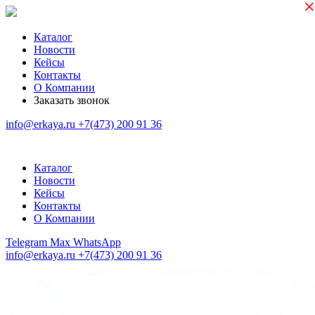
×
×
Каталог
Новости
Кейсы
Контакты
О Компании
Заказать звонок
info@erkaya.ru
+7(473) 200 91 36
Каталог
Новости
Кейсы
Контакты
О Компании
Telegram
Max
WhatsApp
info@erkaya.ru
+7(473) 200 91 36