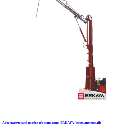
Автоматический пробоотборник зерна ERKAYA (промышленный)