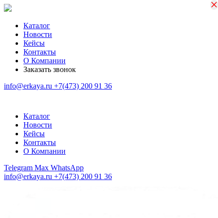
×
×
Каталог
Новости
Кейсы
Контакты
О Компании
Заказать звонок
info@erkaya.ru
+7(473) 200 91 36
Каталог
Новости
Кейсы
Контакты
О Компании
Telegram
Max
WhatsApp
info@erkaya.ru
+7(473) 200 91 36