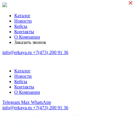
×
×
Каталог
Новости
Кейсы
Контакты
О Компании
Заказать звонок
info@erkaya.ru
+7(473) 200 91 36
Каталог
Новости
Кейсы
Контакты
О Компании
Telegram
Max
WhatsApp
info@erkaya.ru
+7(473) 200 91 36