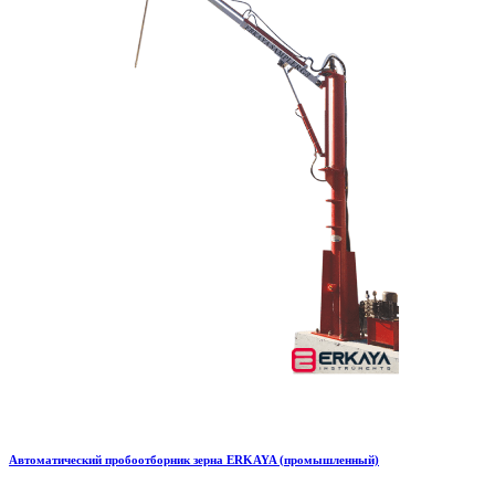
Автоматический пробоотборник зерна ERKAYA (промышленный)