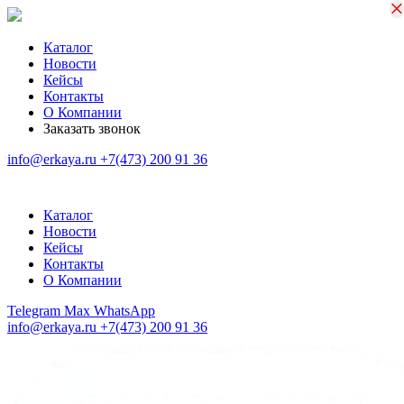
×
×
Каталог
Новости
Кейсы
Контакты
О Компании
Заказать звонок
info@erkaya.ru
+7(473) 200 91 36
Каталог
Новости
Кейсы
Контакты
О Компании
Telegram
Max
WhatsApp
info@erkaya.ru
+7(473) 200 91 36