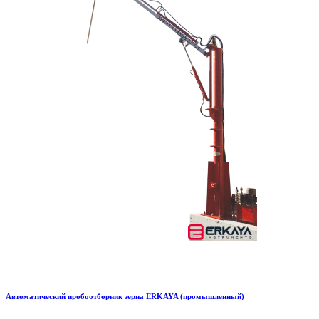
Автоматический пробоотборник зерна ERKAYA (промышленный)