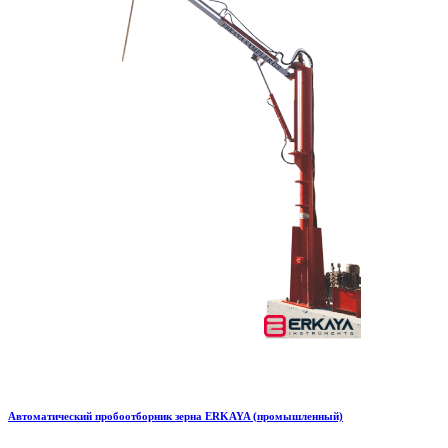
Автоматический пробоотборник зерна ERKAYA (промышленный)