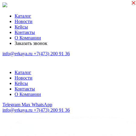
×
×
Каталог
Новости
Кейсы
Контакты
О Компании
Заказать звонок
info@erkaya.ru
+7(473) 200 91 36
Каталог
Новости
Кейсы
Контакты
О Компании
Telegram
Max
WhatsApp
info@erkaya.ru
+7(473) 200 91 36