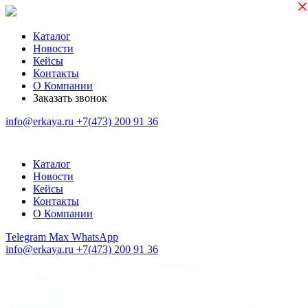
×
×
Каталог
Новости
Кейсы
Контакты
О Компании
Заказать звонок
info@erkaya.ru
+7(473) 200 91 36
Каталог
Новости
Кейсы
Контакты
О Компании
Telegram
Max
WhatsApp
info@erkaya.ru
+7(473) 200 91 36