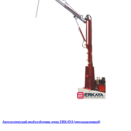
Автоматический пробоотборник зерна ERKAYA (промышленный)