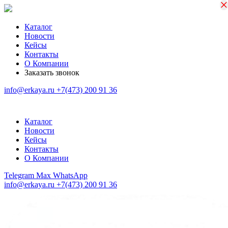
×
×
Каталог
Новости
Кейсы
Контакты
О Компании
Заказать звонок
info@erkaya.ru
+7(473) 200 91 36
Каталог
Новости
Кейсы
Контакты
О Компании
Telegram
Max
WhatsApp
info@erkaya.ru
+7(473) 200 91 36