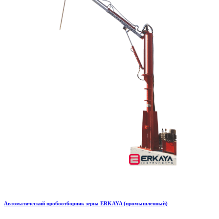
Автоматический пробоотборник зерна ERKAYA (промышленный)