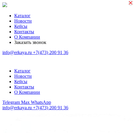
×
×
Каталог
Новости
Кейсы
Контакты
О Компании
Заказать звонок
info@erkaya.ru
+7(473) 200 91 36
Каталог
Новости
Кейсы
Контакты
О Компании
Telegram
Max
WhatsApp
info@erkaya.ru
+7(473) 200 91 36