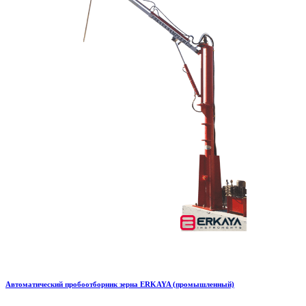
Автоматический пробоотборник зерна ERKAYA (промышленный)