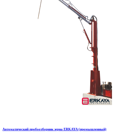
Автоматический пробоотборник зерна ERKAYA (промышленный)