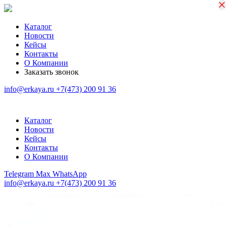
×
×
Каталог
Новости
Кейсы
Контакты
О Компании
Заказать звонок
info@erkaya.ru
+7(473) 200 91 36
Каталог
Новости
Кейсы
Контакты
О Компании
Telegram
Max
WhatsApp
info@erkaya.ru
+7(473) 200 91 36