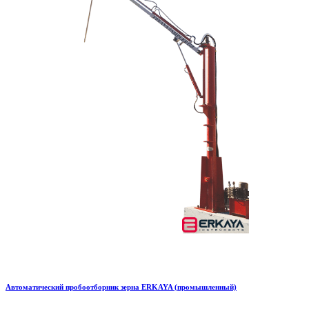
Автоматический пробоотборник зерна ERKAYA (промышленный)