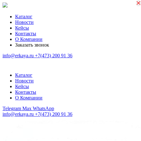
×
×
Каталог
Новости
Кейсы
Контакты
О Компании
Заказать звонок
info@erkaya.ru
+7(473) 200 91 36
Каталог
Новости
Кейсы
Контакты
О Компании
Telegram
Max
WhatsApp
info@erkaya.ru
+7(473) 200 91 36