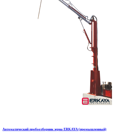
Автоматический пробоотборник зерна ERKAYA (промышленный)