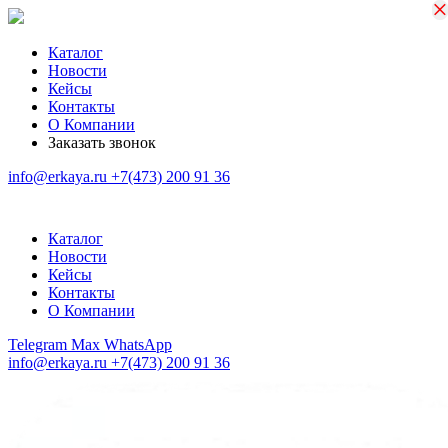
×
×
Каталог
Новости
Кейсы
Контакты
О Компании
Заказать звонок
info@erkaya.ru
+7(473) 200 91 36
Каталог
Новости
Кейсы
Контакты
О Компании
Telegram
Max
WhatsApp
info@erkaya.ru
+7(473) 200 91 36