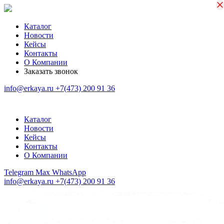
×
×
Каталог
Новости
Кейсы
Контакты
О Компании
Заказать звонок
info@erkaya.ru
+7(473) 200 91 36
Каталог
Новости
Кейсы
Контакты
О Компании
Telegram
Max
WhatsApp
info@erkaya.ru
+7(473) 200 91 36