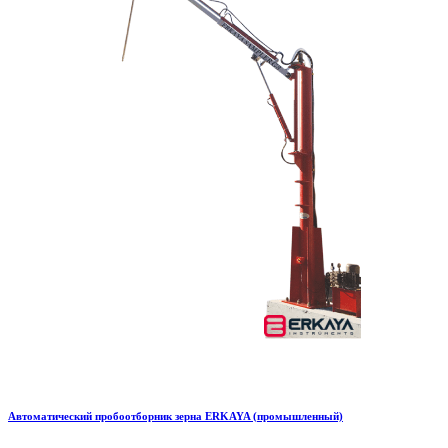
Автоматический пробоотборник зерна ERKAYA (промышленный)