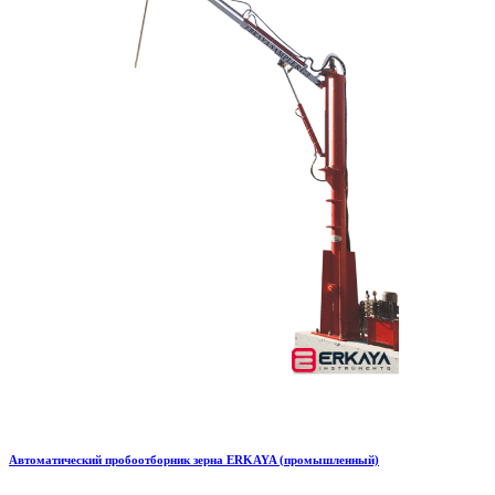
Автоматический пробоотборник зерна ERKAYA (промышленный)