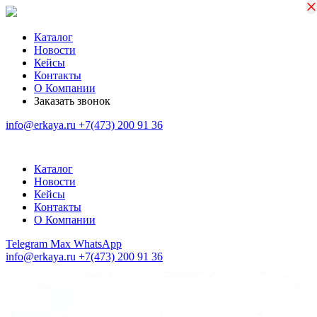
×
×
Каталог
Новости
Кейсы
Контакты
О Компании
Заказать звонок
info@erkaya.ru
+7(473) 200 91 36
Каталог
Новости
Кейсы
Контакты
О Компании
Telegram
Max
WhatsApp
info@erkaya.ru
+7(473) 200 91 36